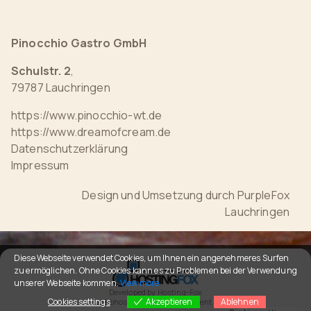
Pinocchio Gastro GmbH
Schulstr. 2
,
79787 Lauchringen
https://www.pinocchio-wt.de
https://www.dreamofcream.de
Datenschutzerklärung
Impressum
Design und Umsetzung durch
PurpleFox
Lauchringen
Diese Webseite verwendet Cookies, um Ihnen ein angenehmeres Surfen
zu ermöglichen. Ohne Cookies kann es zu Problemen bei der Verwendung
unserer Webseite kommen.
View more
Cookies settings
Akzeptieren
Ablehnen