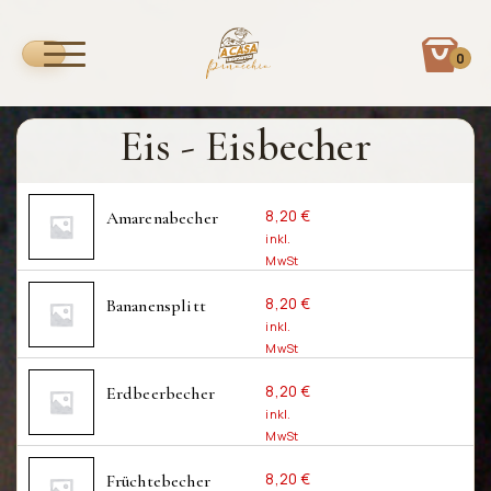
0
Eis - Eisbecher
8,20
€
Amarenabecher
inkl.
MwSt
inkl. 7 % MwSt.
8,20
€
Bananensplitt
zzgl.
Versandkosten
inkl.
MwSt
inkl. 7 % MwSt.
AUSWÄHLEN
8,20
€
Erdbeerbecher
zzgl.
Versandkosten
inkl.
MwSt
inkl. 7 % MwSt.
AUSWÄHLEN
8,20
€
Früchtebecher