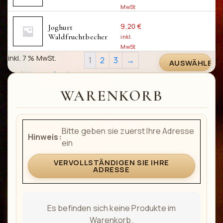
MwSt
inkl. 7 % MwSt.
AUSWÄHLEN
9,20
€
Joghurt 
zzgl.
Versandkosten
Waldfruchtbecher
inkl.
MwSt
inkl. 7 % MwSt.
1
2
3
→
AUSWÄHLEN
zzgl.
Versandkosten
WARENKORB
AUSWÄHLEN
Bitte geben sie zuerst Ihre Adresse
Hinweis:
ein
VERVOLLSTÄNDIGEN SIE IHRE
ADRESSE
Es befinden sich keine Produkte im
Warenkorb.