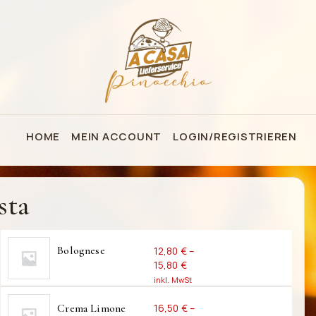
HOME
MEIN ACCOUNT
LOGIN/REGISTRIEREN
sta
Bolognese
12,80
€
–
15,80
€
inkl. MwSt
inkl. MwSt.
Crema Limone
16,50
€
–