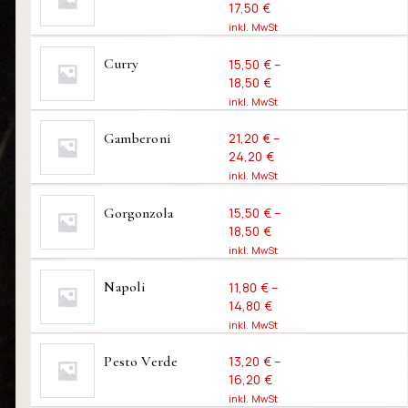
zzgl.
Versandkosten
17,50
€
Dieses
inkl. MwSt
inkl. MwSt.
Produkt
AUSWÄHLE
Curry
15,50
€
–
weist
zzgl.
Versandkosten
18,50
€
mehrere
Dieses
inkl. MwSt
Varianten
inkl. MwSt.
Produkt
AUSWÄHLE
auf.
Gamberoni
21,20
€
–
weist
zzgl.
Versandkosten
24,20
€
Die
mehrere
Dieses
inkl. MwSt
Optionen
Varianten
inkl. MwSt.
Produkt
können
AUSWÄHLE
auf.
Gorgonzola
15,50
€
–
weist
auf
zzgl.
Versandkosten
18,50
€
Die
mehrere
der
Dieses
inkl. MwSt
Optionen
Varianten
Produktseite
inkl. MwSt.
Produkt
können
AUSWÄHLE
auf.
Napoli
11,80
€
–
gewählt
weist
auf
zzgl.
Versandkosten
14,80
€
Die
werden
mehrere
der
Dieses
inkl. MwSt
Optionen
Varianten
Produktseite
inkl. MwSt.
Produkt
können
AUSWÄHLE
auf.
Pesto Verde
13,20
€
–
gewählt
weist
auf
zzgl.
Versandkosten
16,20
€
Die
werden
mehrere
der
Dieses
inkl. MwSt
Optionen