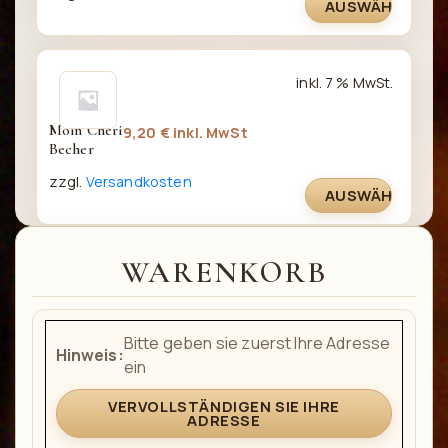
AUSWÄHLEN
inkl. 7 % MwSt.
Moin Chéri 
9,20
€
inkl. MwSt
Becher
zzgl.
Versandkosten
AUSWÄHLEN
WARENKORB
Bitte geben sie zuerst Ihre Adresse
Hinweis:
ein
VERVOLLSTÄNDIGEN SIE IHRE
ADRESSE