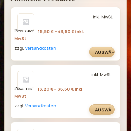
Dieses
inkl. MwSt.
Produkt
weist
Pizza Chef
15,50
€
–
43,50
€
inkl.
mehrere
MwSt
Varianten
zzgl.
Versandkosten
auf.
AUSWÄHLEN
Die
Optionen
können
Dieses
inkl. MwSt.
auf
Produkt
der
weist
Pizza Tris
13,20
€
–
36,60
€
inkl.
Produktseite
mehrere
MwSt
gewählt
Varianten
werden
zzgl.
Versandkosten
auf.
AUSWÄHLEN
Die
Optionen
können
Dieses