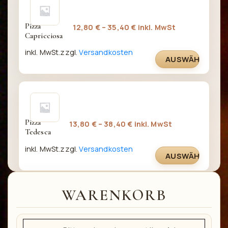
auf
Produkt
der
weist
Pizza 
12,80
€
–
35,40
€
inkl. MwSt
Produktseite
mehrere
Capricciosa
gewählt
Varianten
inkl. MwSt.
zzgl.
Versandkosten
werden
auf.
AUSWÄHLEN
Die
Optionen
Dieses
können
Produkt
auf
weist
der
Pizza 
13,80
€
–
38,40
€
inkl. MwSt
mehrere
Produktseite
Tedesca
Varianten
gewählt
inkl. MwSt.
zzgl.
Versandkosten
auf.
werden
AUSWÄHLEN
Die
Optionen
können
WARENKORB
auf
der
Produktseite