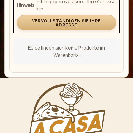
Bitte geben sie zuerst Ihre Adresse
Hinweis:
gewählt
ein
werden
VERVOLLSTÄNDIGEN SIE IHRE
ADRESSE
Es befinden sich keine Produkte im
Warenkorb.