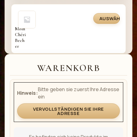
AUSWÄHLEN
Moin 
Chéri 
Bech
er
WARENKORB
Bitte geben sie zuerst Ihre Adresse
Hinweis:
ein
VERVOLLSTÄNDIGEN SIE IHRE
ADRESSE
Es befinden sich keine Produkte im