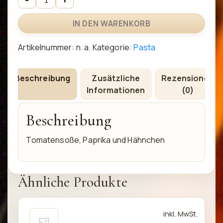
IN DEN WARENKORB
Artikelnummer:
n. a.
Kategorie:
Pasta
Beschreibung
Zusätzliche
Rezensionen
Informationen
(0)
Beschreibung
Tomatensoße, Paprika und Hähnchen
Ähnliche Produkte
Dieses
inkl. MwSt.
Produkt