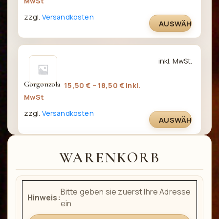
MwSt
gewählt
Varianten
werden
zzgl.
Versandkosten
auf.
AUSWÄHLEN
Die
Optionen
können
Dieses
inkl. MwSt.
auf
Produkt
der
weist
Gorgonzola
15,50
€
–
18,50
€
inkl.
Produktseite
mehrere
MwSt
gewählt
Varianten
werden
zzgl.
Versandkosten
auf.
AUSWÄHLEN
Die
Optionen
können
WARENKORB
auf
der
Produktseite
Bitte geben sie zuerst Ihre Adresse
gewählt
Hinweis:
ein
werden