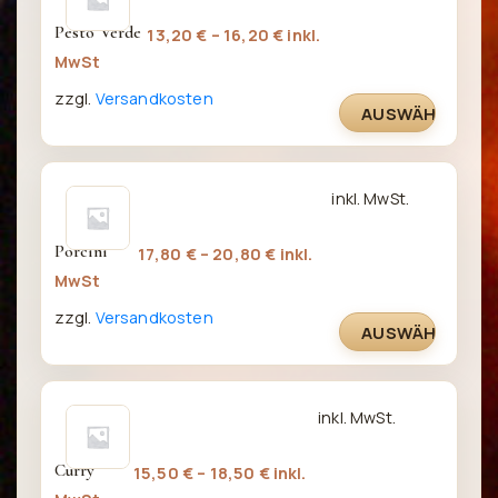
weist
Pesto Verde
13,20
€
–
16,20
€
inkl.
mehrere
MwSt
Varianten
zzgl.
Versandkosten
auf.
AUSWÄHLEN
Die
Optionen
können
Dieses
inkl. MwSt.
auf
Produkt
der
weist
Porcini
17,80
€
–
20,80
€
inkl.
Produktseite
mehrere
MwSt
gewählt
Varianten
werden
zzgl.
Versandkosten
auf.
AUSWÄHLEN
Die
Optionen
können
Dieses
inkl. MwSt.
auf
Produkt
der
weist
Curry
15,50
€
–
18,50
€
inkl.
Produktseite
mehrere