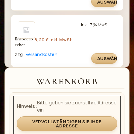
AUSWÄHLEN
inkl. 7 % MwSt.
Erdbeerb
8,20
€
inkl. MwSt
echer
zzgl.
Versandkosten
AUSWÄHLEN
WARENKORB
Bitte geben sie zuerst Ihre Adresse
Hinweis:
ein
VERVOLLSTÄNDIGEN SIE IHRE
ADRESSE